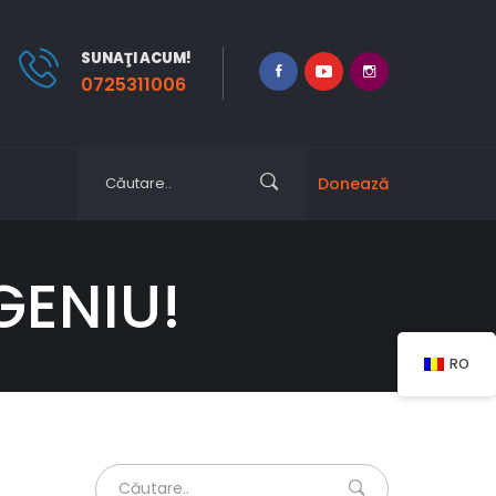
SUNAŢI ACUM!
0725311006
Donează
GENIU!
RO