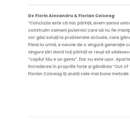
De Florin Alexandru & Florian Colceag
“Concluzia este că noi, părinții, avem șansa unic
construim oameni puternici care să nu fie manipula
vor găsi soluții la problemele actuale, care gânde
Până la urmă, e nevoie de o singură generație c
singure țări dacă toți părinții ar reuși să sădeasc
“copilul tău e un geniu”. Dar nu este ușor. Apart
încrederea în propriile forțe și gândirea “Out o
Florian Colceag îți arată cele mai bune metode de