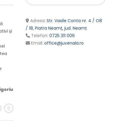
Adresa:
Str. Vasile Conta nr. 4 / O8
să
/ 18, Piatra Neamț, jud. Neamț
ivi și
Telefon:
0725 311 006
Email:
office@juvenala.ro
nei
rtea
e
igoriu