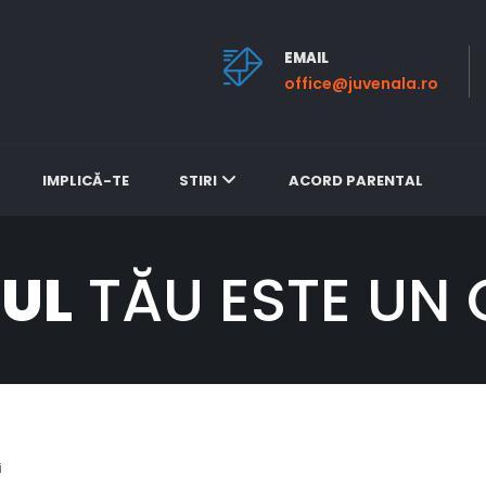
EMAIL
office@juvenala.ro
ente
IMPLICĂ-TE
STIRI
ACORD PARENTAL
LUL
TĂU ESTE UN 
i