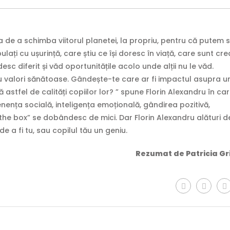
a de a schimba viitorul planetei, la propriu, pentru că putem 
ți cu ușurință, care știu ce își doresc în viață, care sunt creat
sc diferit și văd oportunitățile acolo unde alții nu le văd.
u valori sănătoase. Gândește-te care ar fi impactul asupra u
ă astfel de calități copiilor lor? ” spune Florin Alexandru în ca
enența socială, inteligența emoțională, gândirea pozitivă,
f the box” se dobândesc de mici. Dar Florin Alexandru alături d
 a fi tu, sau copilul tău un geniu.
Rezumat de Patricia Gr