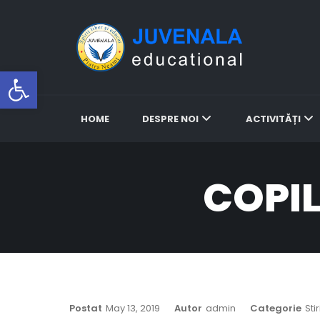
Deschideți bara de instrum
HOME
DESPRE NOI
ACTIVITĂȚI
COPI
Postat
May 13, 2019
Autor
Admin
Categorie
Stir