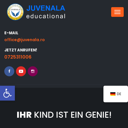
Umsc
E-MAIL
office@juvenala.ro
JETZT ANRUFEN!
0725311006
Symbolleiste öffnen
DE
IHR
KIND IST EIN GENIE!