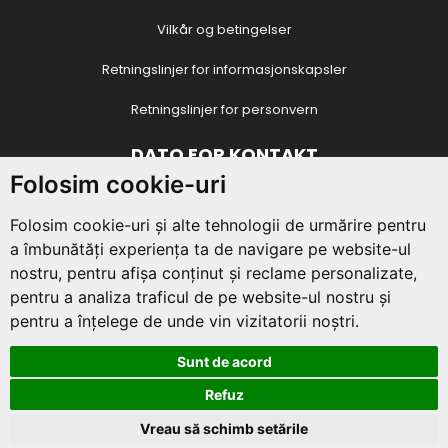
Vilkår og betingelser
Retningslinjer for informasjonskapsler
Retningslinjer for personvern
DATO FOR KONTAKT
Folosim cookie-uri
Juvenala-foreningen
Folosim cookie-uri și alte tehnologii de urmărire pentru
4 Vasile Conta Street / O8 / 18
,
Piatra Neamt
,
Neamț
, Romania
a îmbunătăți experiența ta de navigare pe website-ul
CIF:
29432740
nostru, pentru afișa conținut și reclame personalizate,
E-post:
contact@asociatiajuvenala.ro
pentru a analiza traficul de pe website-ul nostru și
Telefon:
+40 725 311 006
pentru a înțelege de unde vin vizitatorii noștri.
Sunt de acord
Opphavsrett 2026 av
Juvenala
| Opprettet av
Klasse
Refuz
Media
Vreau să schimb setările
Informasjonskapsler