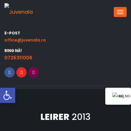
Bytt 
E-POST
office@juvenala.ro
RING NÅ!
0725311006
Åpne verktøylinjen
NB
LEIRER
2013