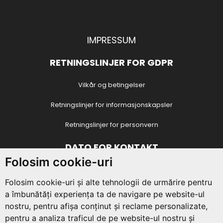
IMPRESSUM
RETNINGSLINJER FOR GDPR
Vilkår og betingelser
Retningslinjer for informasjonskapsler
Retningslinjer for personvern
DATO FOR KONTAKT
Folosim cookie-uri
Juvenala-foreningen
4 Vasile Conta Street / O8 / 18
,
Piatra Neamt
,
Neamț
, Romania
Folosim cookie-uri și alte tehnologii de urmărire pentru
a îmbunătăți experiența ta de navigare pe website-ul
CIF:
29432740
nostru, pentru afișa conținut și reclame personalizate,
E-post:
contact@asociatiajuvenala.ro
pentru a analiza traficul de pe website-ul nostru și
Telefon:
+40 725 311 006