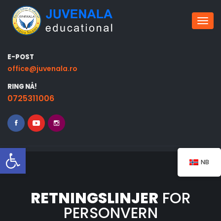
Bytt 
E-POST
office@juvenala.ro
RING NÅ!
0725311006
Åpne verktøylinjen
NB
RETNINGSLINJER
FOR
PERSONVERN