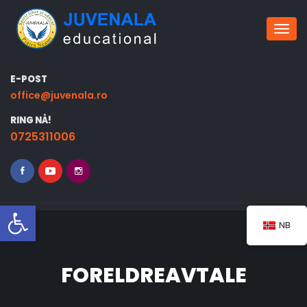
Bytt 
E-POST
office@juvenala.ro
RING NÅ!
0725311006
Åpne verktøylinjen
NB
FORELDREAVTALE