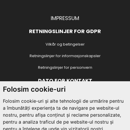
IMPRESSUM
RETNINGSLINJER FOR GDPR
Vilkår og betingelser
Retningslinjer for informasjonskapsler
Retningslinjer for personvern
DATO FOR KONTAKT
Folosim cookie-uri
Juvenala-foreningen
4 Vasile Conta Street / O8 / 18
,
Piatra Neamt
,
Neamț
, Romania
Folosim cookie-uri și alte tehnologii de urmărire pentru
a îmbunătăți experiența ta de navigare pe website-ul
CIF:
29432740
nostru, pentru afișa conținut și reclame personalizate,
E-post:
contact@asociatiajuvenala.ro
pentru a analiza traficul de pe website-ul nostru și
Telefon:
+40 725 311 006
pentru a înțelege de unde vin vizitatorii noștri.